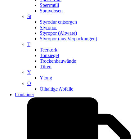
Sperrmüll
Spraydosen
St
Styrodur entsorgen
Styropor
Styropor (Altware)
Styropor (aus Verpackungen)
T
Teerkork
Tonziegel
Trockenbauwände
Türen
Y
Ytong
Ö
Ölhaltige Abfälle
Container