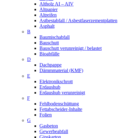
Altholz AI – AIV
Altpapier
Altreifen
Astbestabfall / Asbestfaserzementplatten
Asphalt
B
Baumischabfall
Bauschutt
Bauschutt verunreinigt / belastet
Bioabfälle
D
Dachpappe
Dämmmaterial (KMF)
E
Elektronikschrott
Erdaushub
Erdaushub verunreinigt
F
Fehlbodenschüttung
Fettabscheider-Inhalte
Folien
G
Gasbeton
Gewerbeabfall
Gipskarton