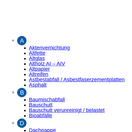
A
Aktenvernichtung
Altfette
Altglas
Altholz AI – AIV
Altpapier
Altreifen
Astbestabfall / Asbestfaserzementplatten
Asphalt
B
Baumischabfall
Bauschutt
Bauschutt verunreinigt / belastet
Bioabfälle
D
Dachpappe