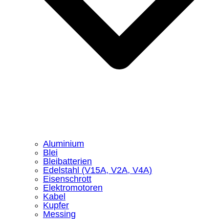
Aluminium
Blei
Bleibatterien
Edelstahl (V15A, V2A, V4A)
Eisenschrott
Elektromotoren
Kabel
Kupfer
Messing