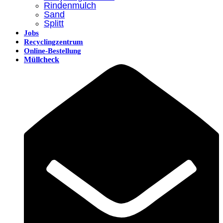
Rindenmulch
Sand
Splitt
Jobs
Recyclingzentrum
Online-Bestellung
Müllcheck