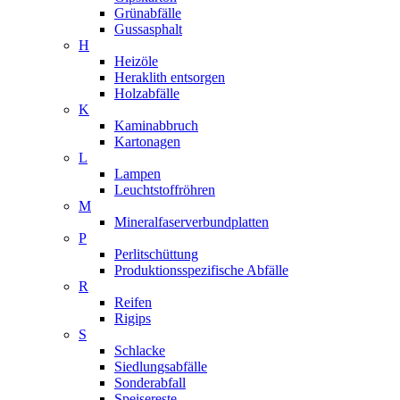
Grünabfälle
Gussasphalt
H
Heizöle
Heraklith entsorgen
Holzabfälle
K
Kaminabbruch
Kartonagen
L
Lampen
Leuchtstoffröhren
M
Mineralfaserverbundplatten
P
Perlitschüttung
Produktionsspezifische Abfälle
R
Reifen
Rigips
S
Schlacke
Siedlungsabfälle
Sonderabfall
Speisereste