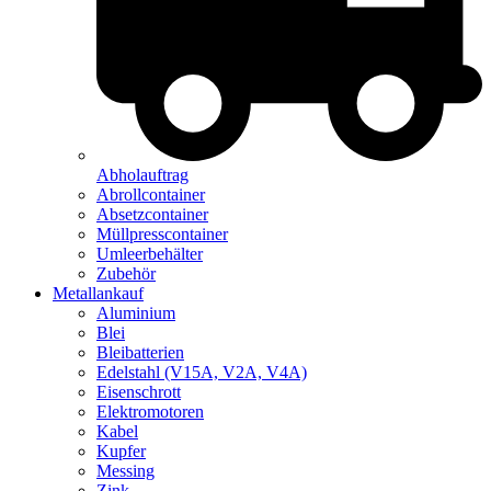
Abholauftrag
Abrollcontainer
Absetzcontainer
Müllpresscontainer
Umleerbehälter
Zubehör
Metallankauf
Aluminium
Blei
Bleibatterien
Edelstahl (V15A, V2A, V4A)
Eisenschrott
Elektromotoren
Kabel
Kupfer
Messing
Zink