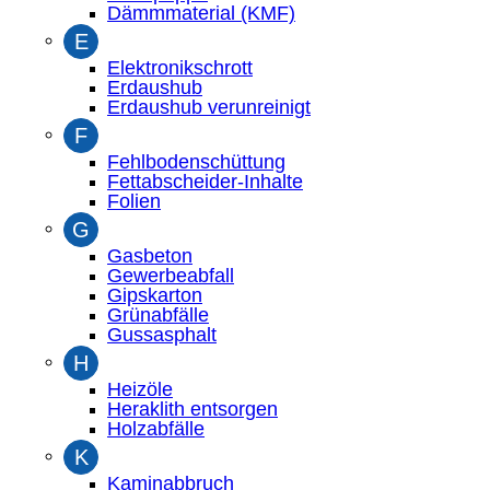
Dämmmaterial (KMF)
E
Elektronikschrott
Erdaushub
Erdaushub verunreinigt
F
Fehlbodenschüttung
Fettabscheider-Inhalte
Folien
G
Gasbeton
Gewerbeabfall
Gipskarton
Grünabfälle
Gussasphalt
H
Heizöle
Heraklith entsorgen
Holzabfälle
K
Kaminabbruch