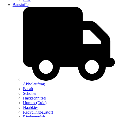
Baustoffe
Abholauftrag
Basalt
Schotter
Hackschnitzel
Humus (Erde)
Naabkies
Recyclingbaustoff
Rindenmulch