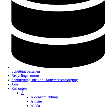
Schüttgut bestellen
Recyclingzentrum
Schüttgutlogistik und Haufwerksentsorgung
Jobs
Entsorgen
A
Aktenvernichtung
Altfette
Altglas