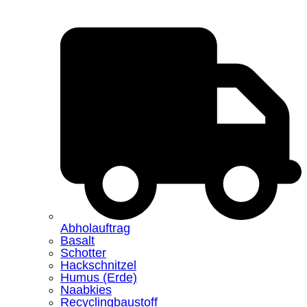
Abholauftrag
Basalt
Schotter
Hackschnitzel
Humus (Erde)
Naabkies
Recyclingbaustoff