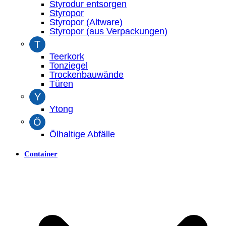
Styrodur entsorgen
Styropor
Styropor (Altware)
Styropor (aus Verpackungen)
T
Teerkork
Tonziegel
Trockenbauwände
Türen
Y
Ytong
Ö
Ölhaltige Abfälle
Container