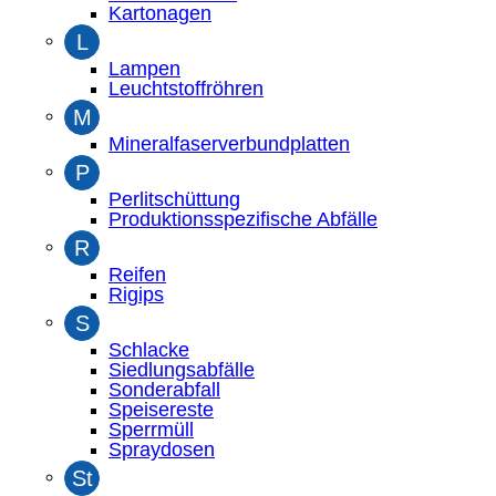
Kartonagen
L
Lampen
Leuchtstoffröhren
M
Mineralfaserverbundplatten
P
Perlitschüttung
Produktionsspezifische Abfälle
R
Reifen
Rigips
S
Schlacke
Siedlungsabfälle
Sonderabfall
Speisereste
Sperrmüll
Spraydosen
St