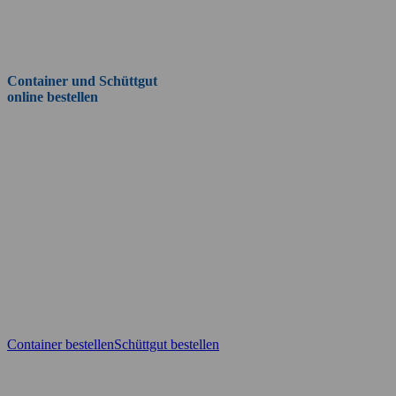
Container und Schüttgut
online bestellen
Wie man Baustoffe aller Art, in allen Mengen, Körnungen bequem
von der Couch aus bestellt oder sich einen Container ganz einfach
so konfiguriert, wie man ihn gerne vor der Haustür hätte? Ganz
einfach, im Strobl-Online-Shop.
Schüttgüter und Containerbestellung quasi per One-Click.
Container bestellen
Schüttgut bestellen