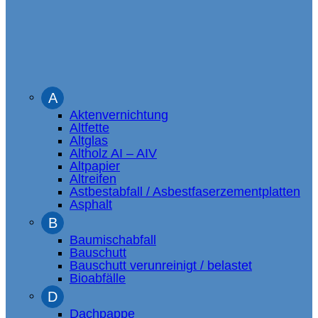
A
Aktenvernichtung
Altfette
Altglas
Altholz AI – AIV
Altpapier
Altreifen
Astbestabfall / Asbestfaserzementplatten
Asphalt
B
Baumischabfall
Bauschutt
Bauschutt verunreinigt / belastet
Bioabfälle
D
Dachpappe