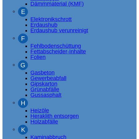
Dämmmaterial (KMF)
E
Elektronikschrott
Erdaushub
Erdaushub verunreinigt
F
Fehlbodenschüttung
Fettabscheider-Inhalte
Folien
G
Gasbeton
Gewerbeabfall
Gipskarton
Grünabfälle
Gussasphalt
H
Heizöle
Heraklith entsorgen
Holzabfälle
K
Kaminabbruch