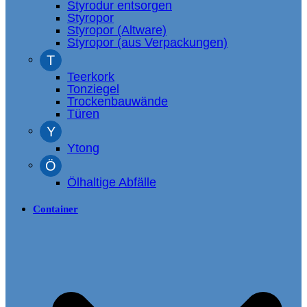
Styrodur entsorgen
Styropor
Styropor (Altware)
Styropor (aus Verpackungen)
T
Teerkork
Tonziegel
Trockenbauwände
Türen
Y
Ytong
Ö
Ölhaltige Abfälle
Container