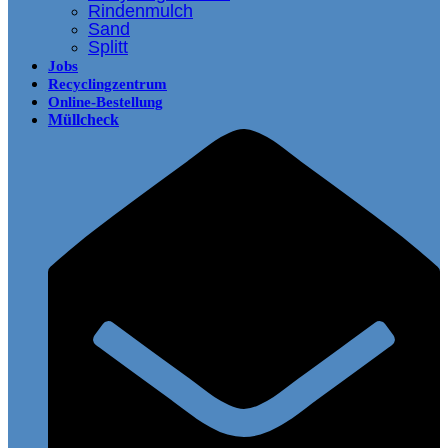
Rindenmulch
Sand
Splitt
Jobs
Recyclingzentrum
Online-Bestellung
Müllcheck