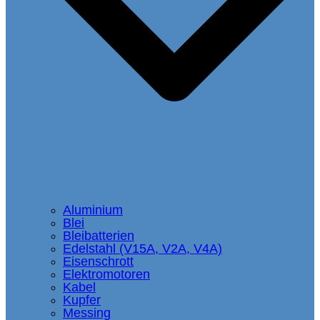
Aluminium
Blei
Bleibatterien
Edelstahl (V15A, V2A, V4A)
Eisenschrott
Elektromotoren
Kabel
Kupfer
Messing