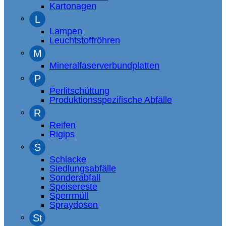
Kartonagen
L
Lampen
Leuchtstoffröhren
M
Mineralfaserverbundplatten
P
Perlitschüttung
Produktionsspezifische Abfälle
R
Reifen
Rigips
S
Schlacke
Siedlungsabfälle
Sonderabfall
Speisereste
Sperrmüll
Spraydosen
St