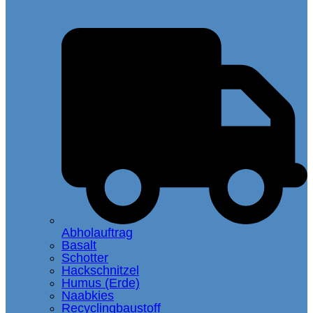
Abholauftrag
Basalt
Schotter
Hackschnitzel
Humus (Erde)
Naabkies
Recyclingbaustoff