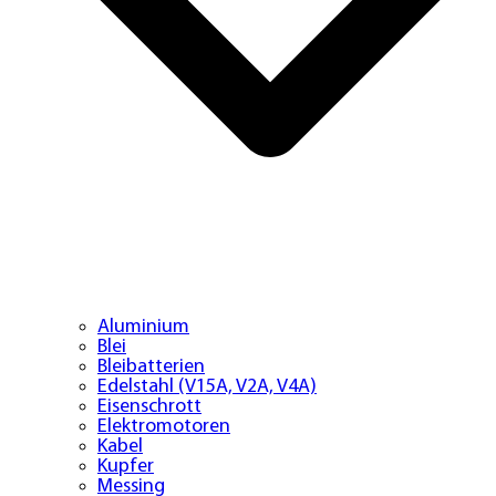
Aluminium
Blei
Bleibatterien
Edelstahl (V15A, V2A, V4A)
Eisenschrott
Elektromotoren
Kabel
Kupfer
Messing