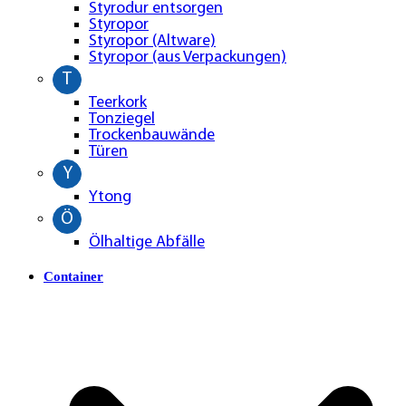
Styrodur entsorgen
Styropor
Styropor (Altware)
Styropor (aus Verpackungen)
T
Teerkork
Tonziegel
Trockenbauwände
Türen
Y
Ytong
Ö
Ölhaltige Abfälle
Container