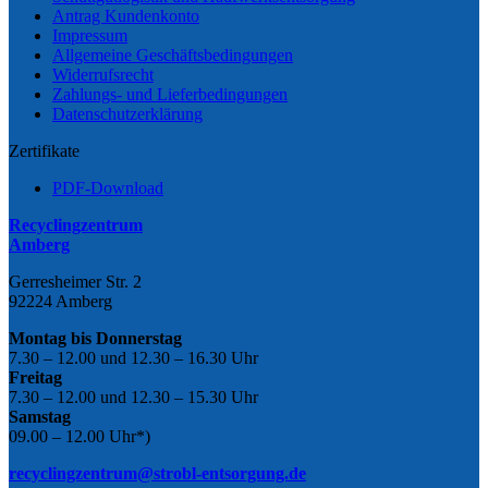
Antrag Kundenkonto
Impressum
Allgemeine Geschäftsbedingungen
Widerrufsrecht
Zahlungs- und Lieferbedingungen
Datenschutzerklärung
Zertifikate
PDF-Download
Recyclingzentrum
Amberg
Gerresheimer Str. 2
92224 Amberg
Montag bis Donnerstag
7.30 – 12.00 und 12.30 – 16.30 Uhr
Freitag
7.30 – 12.00 und 12.30 – 15.30 Uhr
Samstag
09.00 – 12.00 Uhr*)
recyclingzentrum@strobl-entsorgung.de