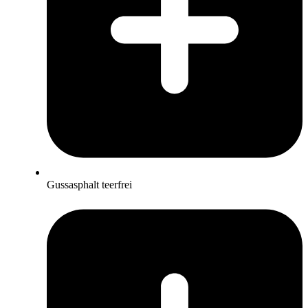
Gussasphalt teerfrei