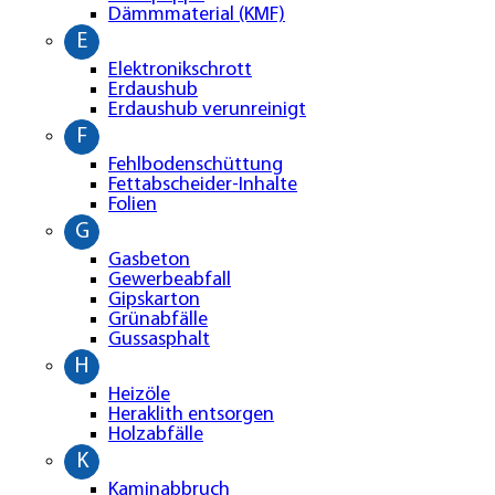
Dämmmaterial (KMF)
E
Elektronikschrott
Erdaushub
Erdaushub verunreinigt
F
Fehlbodenschüttung
Fettabscheider-Inhalte
Folien
G
Gasbeton
Gewerbeabfall
Gipskarton
Grünabfälle
Gussasphalt
H
Heizöle
Heraklith entsorgen
Holzabfälle
K
Kaminabbruch