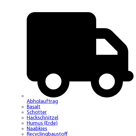
Abholauftrag
Basalt
Schotter
Hackschnitzel
Humus (Erde)
Naabkies
Recyclingbaustoff