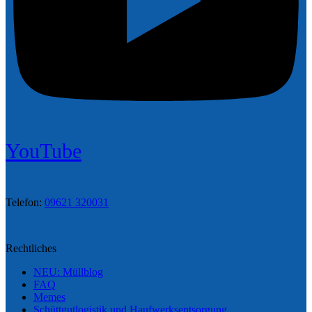
YouTube
Telefon:
09621 320031
Rechtliches
NEU: Müllblog
FAQ
Memes
Schüttgutlogistik und Haufwerksentsorgung