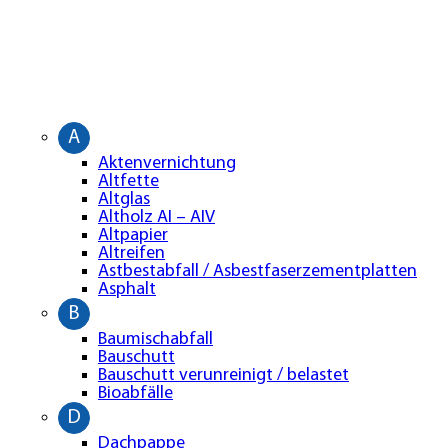
A
Aktenvernichtung
Altfette
Altglas
Altholz AI – AIV
Altpapier
Altreifen
Astbestabfall / Asbestfaserzementplatten
Asphalt
B
Baumischabfall
Bauschutt
Bauschutt verunreinigt / belastet
Bioabfälle
D
Dachpappe