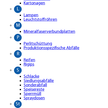
Kartonagen
L
Lampen
Leuchtstoffröhren
M
Mineralfaserverbundplatten
P
Perlitschüttung
Produktionsspezifische Abfälle
R
Reifen
Rigips
S
Schlacke
Siedlungsabfälle
Sonderabfall
Speisereste
Sperrmüll
Spraydosen
St