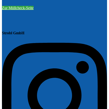
Zur Müllcheck-Seite
Strobl GmbH