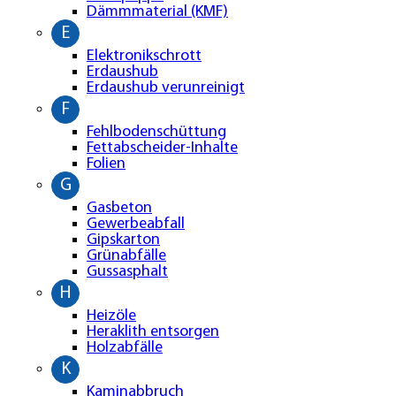
Dämmmaterial (KMF)
E
Elektronikschrott
Erdaushub
Erdaushub verunreinigt
F
Fehlbodenschüttung
Fettabscheider-Inhalte
Folien
G
Gasbeton
Gewerbeabfall
Gipskarton
Grünabfälle
Gussasphalt
H
Heizöle
Heraklith entsorgen
Holzabfälle
K
Kaminabbruch