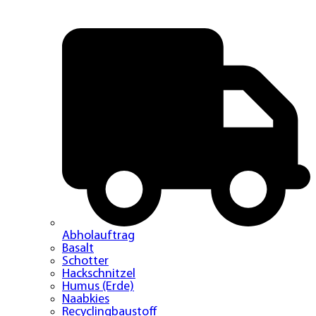
Abholauftrag
Basalt
Schotter
Hackschnitzel
Humus (Erde)
Naabkies
Recyclingbaustoff