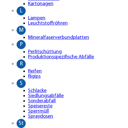
Kartonagen
L
Lampen
Leuchtstoffröhren
M
Mineralfaserverbundplatten
P
Perlitschüttung
Produktionsspezifische Abfälle
R
Reifen
Rigips
S
Schlacke
Siedlungsabfälle
Sonderabfall
Speisereste
Sperrmüll
Spraydosen
St