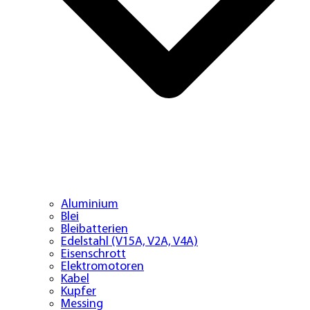
Aluminium
Blei
Bleibatterien
Edelstahl (V15A, V2A, V4A)
Eisenschrott
Elektromotoren
Kabel
Kupfer
Messing