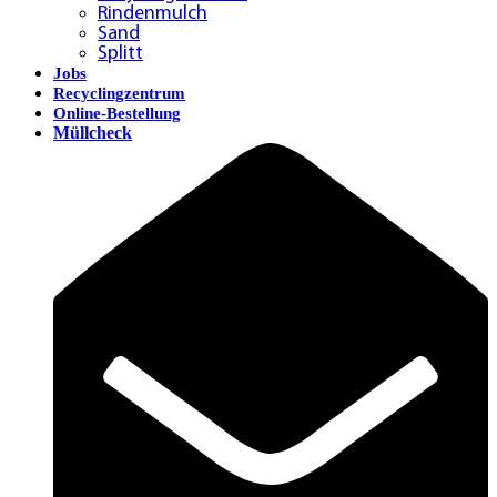
Rindenmulch
Sand
Splitt
Jobs
Recyclingzentrum
Online-Bestellung
Müllcheck