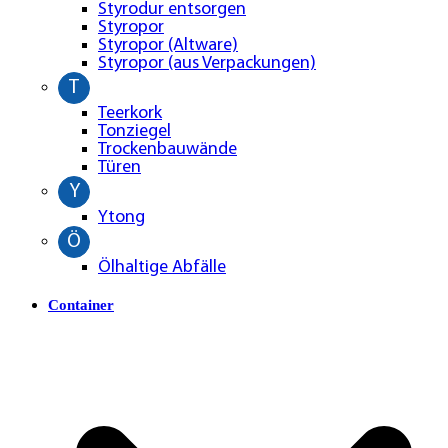
Styrodur entsorgen
Styropor
Styropor (Altware)
Styropor (aus Verpackungen)
T
Teerkork
Tonziegel
Trockenbauwände
Türen
Y
Ytong
Ö
Ölhaltige Abfälle
Container