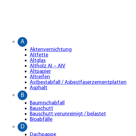
A
Aktenvernichtung
Altfette
Altglas
Altholz AI – AIV
Altpapier
Altreifen
Astbestabfall / Asbestfaserzementplatten
Asphalt
B
Baumischabfall
Bauschutt
Bauschutt verunreinigt / belastet
Bioabfälle
D
Dachpappe