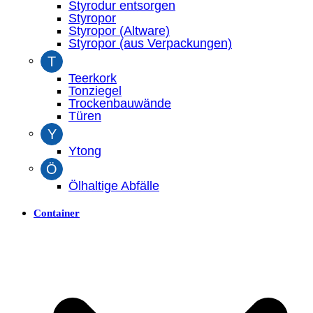
Styrodur entsorgen
Styropor
Styropor (Altware)
Styropor (aus Verpackungen)
T
Teerkork
Tonziegel
Trockenbauwände
Türen
Y
Ytong
Ö
Ölhaltige Abfälle
Container