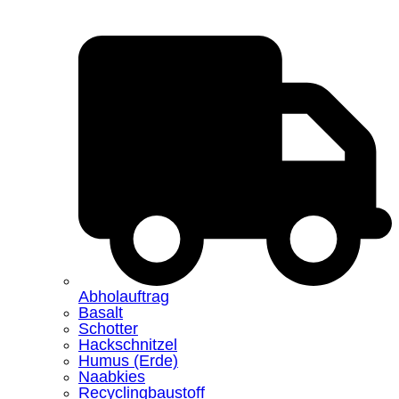
Abholauftrag
Basalt
Schotter
Hackschnitzel
Humus (Erde)
Naabkies
Recyclingbaustoff