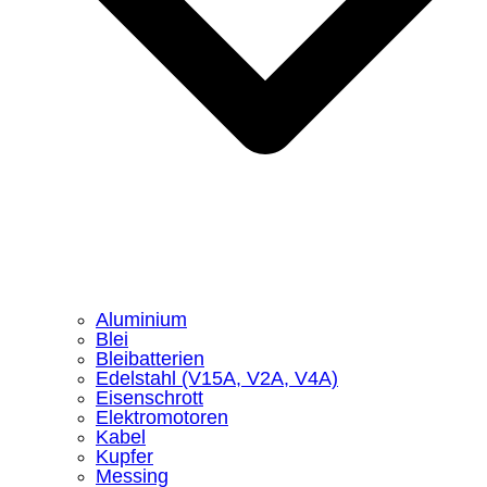
Aluminium
Blei
Bleibatterien
Edelstahl (V15A, V2A, V4A)
Eisenschrott
Elektromotoren
Kabel
Kupfer
Messing