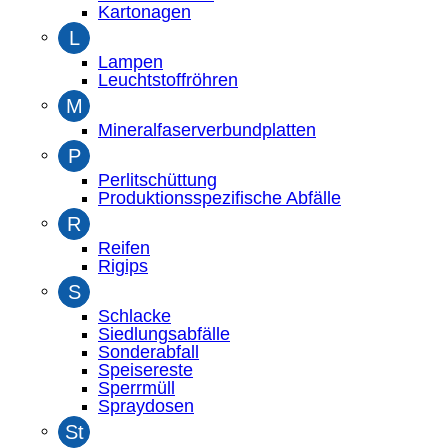
Kartonagen
L
Lampen
Leuchtstoffröhren
M
Mineralfaserverbundplatten
P
Perlitschüttung
Produktionsspezifische Abfälle
R
Reifen
Rigips
S
Schlacke
Siedlungsabfälle
Sonderabfall
Speisereste
Sperrmüll
Spraydosen
St