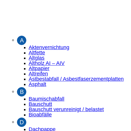
A
Aktenvernichtung
Altfette
Altglas
Altholz AI – AIV
Altpapier
Altreifen
Astbestabfall / Asbestfaserzementplatten
Asphalt
B
Baumischabfall
Bauschutt
Bauschutt verunreinigt / belastet
Bioabfälle
D
Dachpappe