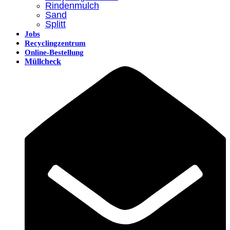
Rindenmulch
Sand
Splitt
Jobs
Recyclingzentrum
Online-Bestellung
Müllcheck