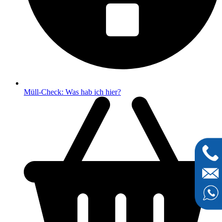
Müll-Check: Was hab ich hier?