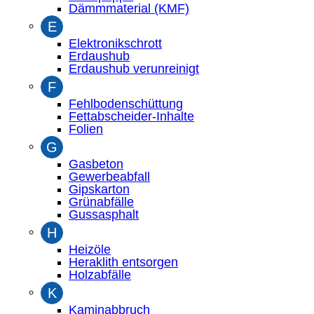
Dämmmaterial (KMF)
E
Elektronikschrott
Erdaushub
Erdaushub verunreinigt
F
Fehlbodenschüttung
Fettabscheider-Inhalte
Folien
G
Gasbeton
Gewerbeabfall
Gipskarton
Grünabfälle
Gussasphalt
H
Heizöle
Heraklith entsorgen
Holzabfälle
K
Kaminabbruch