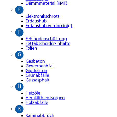
Dämmmaterial (KMF)
E
Elektronikschrott
Erdaushub
Erdaushub verunreinigt
F
Fehlbodenschüttung
Fettabscheider-Inhalte
Folien
G
Gasbeton
Gewerbeabfall
Gipskarton
Grünabfälle
Gussasphalt
H
Heizöle
Heraklith entsorgen
Holzabfälle
K
Kaminabbruch