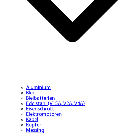
Aluminium
Blei
Bleibatterien
Edelstahl (V15A, V2A, V4A)
Eisenschrott
Elektromotoren
Kabel
Kupfer
Messing