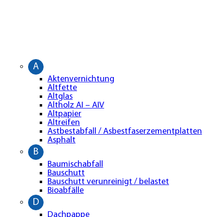
A
Aktenvernichtung
Altfette
Altglas
Altholz AI – AIV
Altpapier
Altreifen
Astbestabfall / Asbestfaserzementplatten
Asphalt
B
Baumischabfall
Bauschutt
Bauschutt verunreinigt / belastet
Bioabfälle
D
Dachpappe