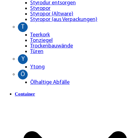
Styrodur entsorgen
Styropor
Styropor (Altware)
Styropor (aus Verpackungen)
T
Teerkork
Tonziegel
Trockenbauwände
Türen
Y
Ytong
Ö
Ölhaltige Abfälle
Container