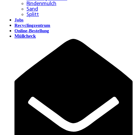
Rindenmulch
Sand
Splitt
Jobs
Recyclingzentrum
Online-Bestellung
Müllcheck