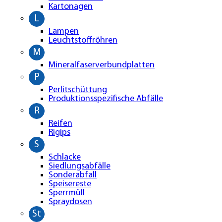
Kartonagen
L
Lampen
Leuchtstoffröhren
M
Mineralfaserverbundplatten
P
Perlitschüttung
Produktionsspezifische Abfälle
R
Reifen
Rigips
S
Schlacke
Siedlungsabfälle
Sonderabfall
Speisereste
Sperrmüll
Spraydosen
St