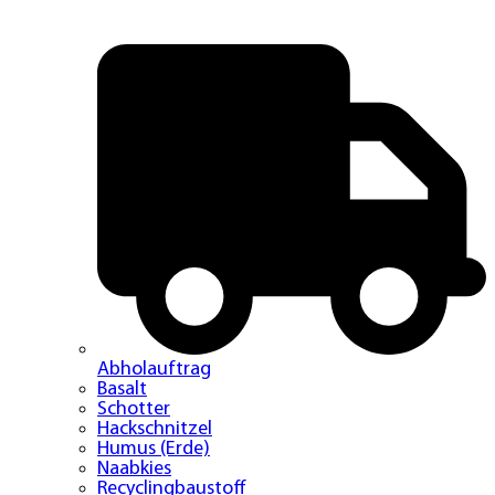
Abholauftrag
Basalt
Schotter
Hackschnitzel
Humus (Erde)
Naabkies
Recyclingbaustoff