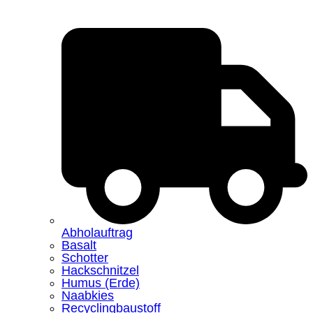
Abholauftrag
Basalt
Schotter
Hackschnitzel
Humus (Erde)
Naabkies
Recyclingbaustoff