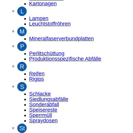
Kartonagen
L
Lampen
Leuchtstoffröhren
M
Mineralfaserverbundplatten
P
Perlitschüttung
Produktionsspezifische Abfälle
R
Reifen
Rigips
S
Schlacke
Siedlungsabfälle
Sonderabfall
Speisereste
Sperrmüll
Spraydosen
St