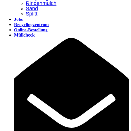
Rindenmulch
Sand
Splitt
Jobs
Recyclingzentrum
Online-Bestellung
Müllcheck