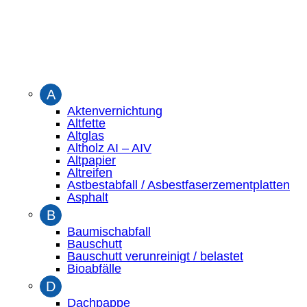
A
Aktenvernichtung
Altfette
Altglas
Altholz AI – AIV
Altpapier
Altreifen
Astbestabfall / Asbestfaserzementplatten
Asphalt
B
Baumischabfall
Bauschutt
Bauschutt verunreinigt / belastet
Bioabfälle
D
Dachpappe