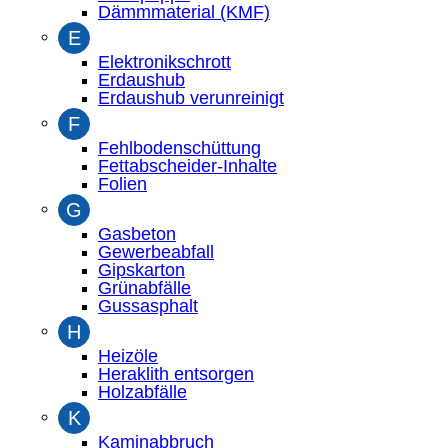
Dämmmaterial (KMF)
E
Elektronikschrott
Erdaushub
Erdaushub verunreinigt
F
Fehlbodenschüttung
Fettabscheider-Inhalte
Folien
G
Gasbeton
Gewerbeabfall
Gipskarton
Grünabfälle
Gussasphalt
H
Heizöle
Heraklith entsorgen
Holzabfälle
K
Kaminabbruch