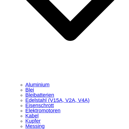
Aluminium
Blei
Bleibatterien
Edelstahl (V15A, V2A, V4A)
Eisenschrott
Elektromotoren
Kabel
Kupfer
Messing