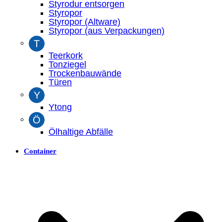
Styrodur entsorgen
Styropor
Styropor (Altware)
Styropor (aus Verpackungen)
T
Teerkork
Tonziegel
Trockenbauwände
Türen
Y
Ytong
Ö
Ölhaltige Abfälle
Container