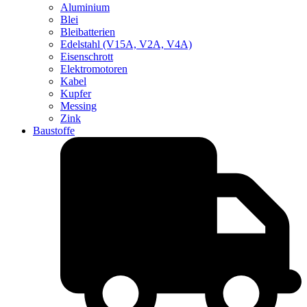
Aluminium
Blei
Bleibatterien
Edelstahl (V15A, V2A, V4A)
Eisenschrott
Elektromotoren
Kabel
Kupfer
Messing
Zink
Baustoffe