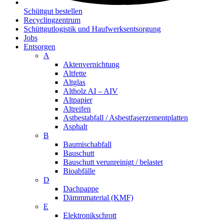
Schüttgut bestellen
Recyclingzentrum
Schüttgutlogistik und Haufwerksentsorgung
Jobs
Entsorgen
A
Aktenvernichtung
Altfette
Altglas
Altholz AI – AIV
Altpapier
Altreifen
Astbestabfall / Asbestfaserzementplatten
Asphalt
B
Baumischabfall
Bauschutt
Bauschutt verunreinigt / belastet
Bioabfälle
D
Dachpappe
Dämmmaterial (KMF)
E
Elektronikschrott