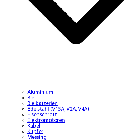
Aluminium
Blei
Bleibatterien
Edelstahl (V15A, V2A, V4A)
Eisenschrott
Elektromotoren
Kabel
Kupfer
Messing