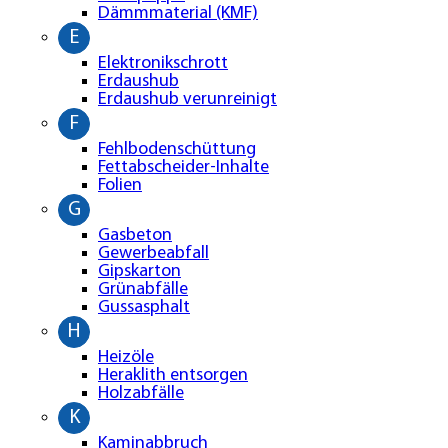
Dämmmaterial (KMF)
E
Elektronikschrott
Erdaushub
Erdaushub verunreinigt
F
Fehlbodenschüttung
Fettabscheider-Inhalte
Folien
G
Gasbeton
Gewerbeabfall
Gipskarton
Grünabfälle
Gussasphalt
H
Heizöle
Heraklith entsorgen
Holzabfälle
K
Kaminabbruch