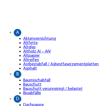
A
Aktenvernichtung
Altfette
Altglas
Altholz AI – AIV
Altpapier
Altreifen
Astbestabfall / Asbestfaserzementplatten
Asphalt
B
Baumischabfall
Bauschutt
Bauschutt verunreinigt / belastet
Bioabfälle
D
Dachpappe