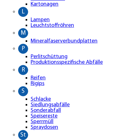
Kartonagen
L
Lampen
Leuchtstoffröhren
M
Mineralfaserverbundplatten
P
Perlitschüttung
Produktionsspezifische Abfälle
R
Reifen
Rigips
S
Schlacke
Siedlungsabfälle
Sonderabfall
Speisereste
Sperrmüll
Spraydosen
St