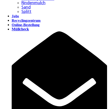
Rindenmulch
Sand
Splitt
Jobs
Recyclingzentrum
Online-Bestellung
Müllcheck