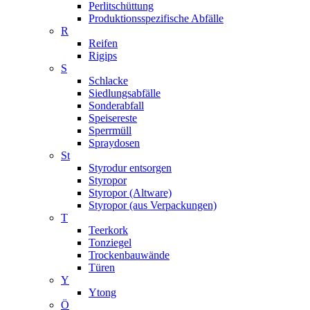
Perlitschüttung
Produktionsspezifische Abfälle
R
Reifen
Rigips
S
Schlacke
Siedlungsabfälle
Sonderabfall
Speisereste
Sperrmüll
Spraydosen
St
Styrodur entsorgen
Styropor
Styropor (Altware)
Styropor (aus Verpackungen)
T
Teerkork
Tonziegel
Trockenbauwände
Türen
Y
Ytong
Ö