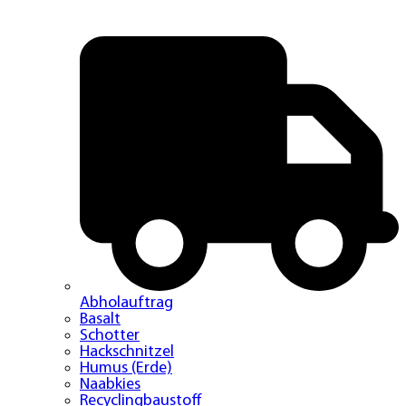
Abholauftrag
Basalt
Schotter
Hackschnitzel
Humus (Erde)
Naabkies
Recyclingbaustoff