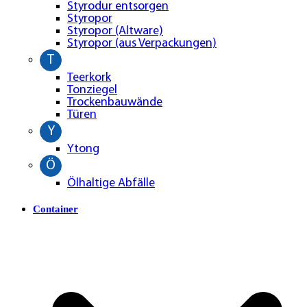
Styrodur entsorgen
Styropor
Styropor (Altware)
Styropor (aus Verpackungen)
T
Teerkork
Tonziegel
Trockenbauwände
Türen
Y
Ytong
Ö
Ölhaltige Abfälle
Container