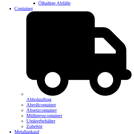
Ölhaltige Abfälle
Container
Abholauftrag
Abrollcontainer
Absetzcontainer
Müllpresscontainer
Umleerbehälter
Zubehör
Metallankauf