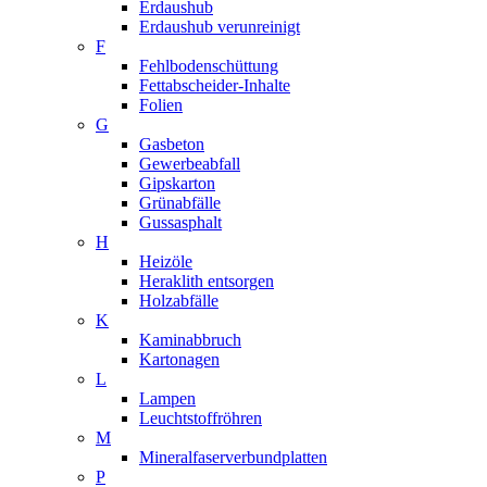
Erdaushub
Erdaushub verunreinigt
F
Fehlbodenschüttung
Fettabscheider-Inhalte
Folien
G
Gasbeton
Gewerbeabfall
Gipskarton
Grünabfälle
Gussasphalt
H
Heizöle
Heraklith entsorgen
Holzabfälle
K
Kaminabbruch
Kartonagen
L
Lampen
Leuchtstoffröhren
M
Mineralfaserverbundplatten
P