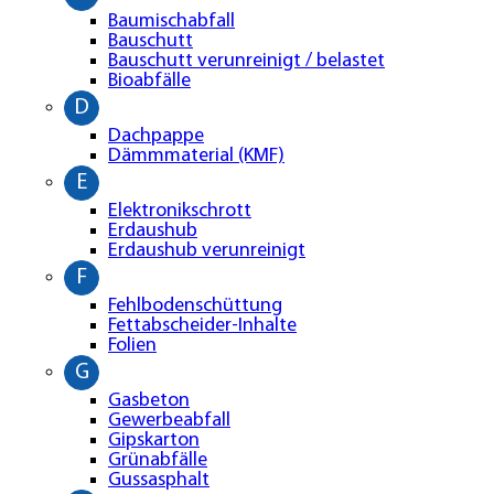
Baumischabfall
Bauschutt
Bauschutt verunreinigt / belastet
Bioabfälle
D
Dachpappe
Dämmmaterial (KMF)
E
Elektronikschrott
Erdaushub
Erdaushub verunreinigt
F
Fehlbodenschüttung
Fettabscheider-Inhalte
Folien
G
Gasbeton
Gewerbeabfall
Gipskarton
Grünabfälle
Gussasphalt