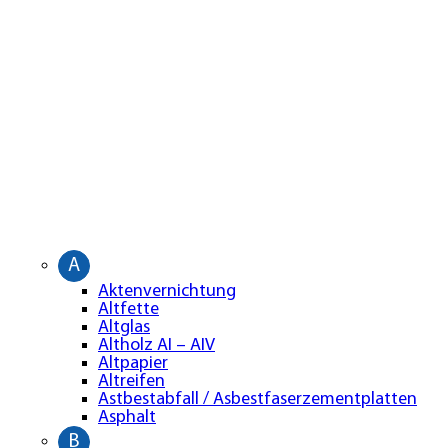
A
Aktenvernichtung
Altfette
Altglas
Altholz AI – AIV
Altpapier
Altreifen
Astbestabfall / Asbestfaserzementplatten
Asphalt
B