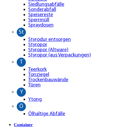
Siedlungsabfälle
Sonderabfall
Speisereste
Sperrmüll
Spraydosen
St
Styrodur entsorgen
Styropor
Styropor (Altware)
Styropor (aus Verpackungen)
T
Teerkork
Tonziegel
Trockenbauwände
Türen
Y
Ytong
Ö
Ölhaltige Abfälle
Container