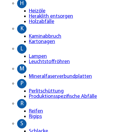
H
Heizöle
Heraklith entsorgen
Holzabfälle
K
Kaminabbruch
Kartonagen
L
Lampen
Leuchtstoffröhren
M
Mineralfaserverbundplatten
P
Perlitschüttung
Produktionsspezifische Abfälle
R
Reifen
Rigips
S
Schlacke