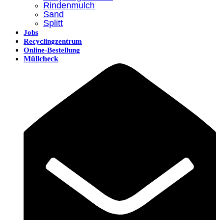
Rindenmulch
Sand
Splitt
Jobs
Recyclingzentrum
Online-Bestellung
Müllcheck