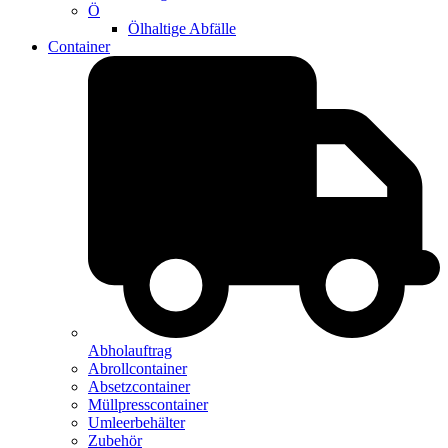
Ö
Ölhaltige Abfälle
Container
Abholauftrag
Abrollcontainer
Absetzcontainer
Müllpresscontainer
Umleerbehälter
Zubehör