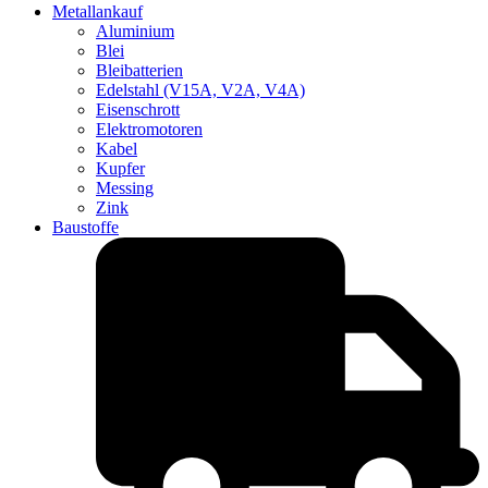
Metallankauf
Aluminium
Blei
Bleibatterien
Edelstahl (V15A, V2A, V4A)
Eisenschrott
Elektromotoren
Kabel
Kupfer
Messing
Zink
Baustoffe