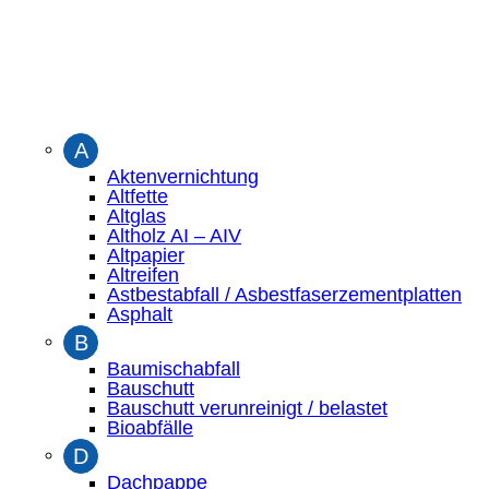
A
Aktenvernichtung
Altfette
Altglas
Altholz AI – AIV
Altpapier
Altreifen
Astbestabfall / Asbestfaserzementplatten
Asphalt
B
Baumischabfall
Bauschutt
Bauschutt verunreinigt / belastet
Bioabfälle
D
Dachpappe