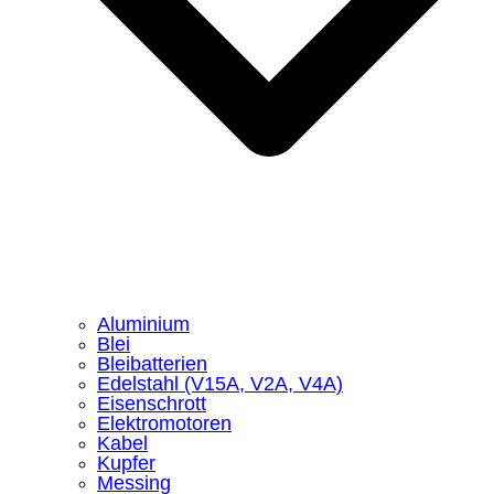
Aluminium
Blei
Bleibatterien
Edelstahl (V15A, V2A, V4A)
Eisenschrott
Elektromotoren
Kabel
Kupfer
Messing