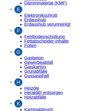
Dämmmaterial (KMF)
E
Elektronikschrott
Erdaushub
Erdaushub verunreinigt
F
Fehlbodenschüttung
Fettabscheider-Inhalte
Folien
G
Gasbeton
Gewerbeabfall
Gipskarton
Grünabfälle
Gussasphalt
H
Heizöle
Heraklith entsorgen
Holzabfälle
K
Kaminabbruch