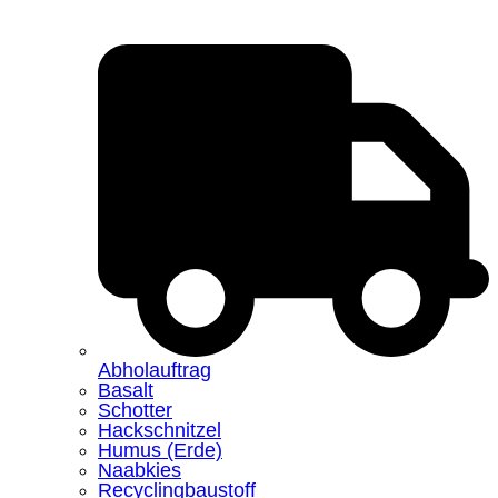
Abholauftrag
Basalt
Schotter
Hackschnitzel
Humus (Erde)
Naabkies
Recyclingbaustoff