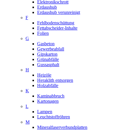
Elektronikschrott
Erdaushub
Erdaushub verunreinigt
F
Fehlbodenschüttung
Fettabscheider-Inhalte
Folien
G
Gasbeton
Gewerbeabfall
Gipskarton
Grünabfälle
Gussasphalt
H
Heizöle
Heraklith entsorgen
Holzabfälle
K
Kaminabbruch
Kartonagen
L
Lampen
Leuchtstoffröhren
M
Mineralfaserverbundplatten