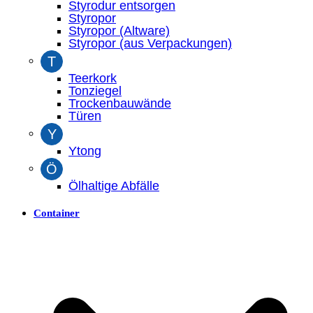
Styrodur entsorgen
Styropor
Styropor (Altware)
Styropor (aus Verpackungen)
T
Teerkork
Tonziegel
Trockenbauwände
Türen
Y
Ytong
Ö
Ölhaltige Abfälle
Container