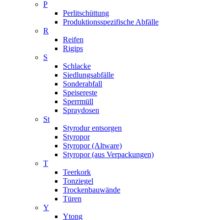
P
Perlitschüttung
Produktionsspezifische Abfälle
R
Reifen
Rigips
S
Schlacke
Siedlungsabfälle
Sonderabfall
Speisereste
Sperrmüll
Spraydosen
St
Styrodur entsorgen
Styropor
Styropor (Altware)
Styropor (aus Verpackungen)
T
Teerkork
Tonziegel
Trockenbauwände
Türen
Y
Ytong