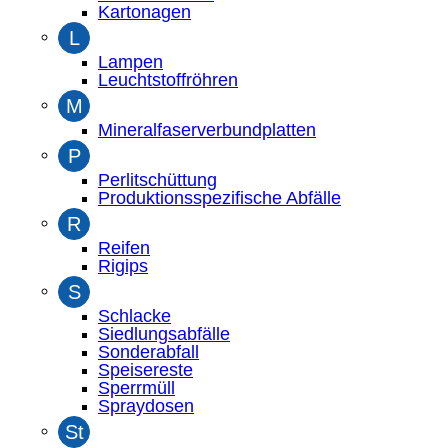
Kartonagen
L
Lampen
Leuchtstoffröhren
M
Mineralfaserverbundplatten
P
Perlitschüttung
Produktionsspezifische Abfälle
R
Reifen
Rigips
S
Schlacke
Siedlungsabfälle
Sonderabfall
Speisereste
Sperrmüll
Spraydosen
St