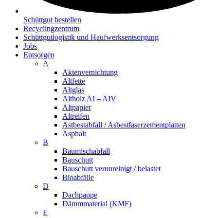
Schüttgut bestellen
Recyclingzentrum
Schüttgutlogistik und Haufwerksentsorgung
Jobs
Entsorgen
A
Aktenvernichtung
Altfette
Altglas
Altholz AI – AIV
Altpapier
Altreifen
Astbestabfall / Asbestfaserzementplatten
Asphalt
B
Baumischabfall
Bauschutt
Bauschutt verunreinigt / belastet
Bioabfälle
D
Dachpappe
Dämmmaterial (KMF)
E