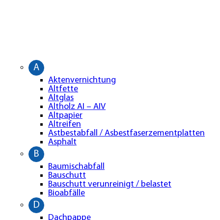
A
Aktenvernichtung
Altfette
Altglas
Altholz AI – AIV
Altpapier
Altreifen
Astbestabfall / Asbestfaserzementplatten
Asphalt
B
Baumischabfall
Bauschutt
Bauschutt verunreinigt / belastet
Bioabfälle
D
Dachpappe