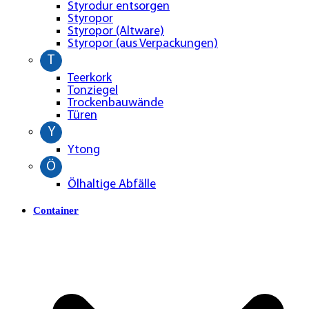
Styrodur entsorgen
Styropor
Styropor (Altware)
Styropor (aus Verpackungen)
T
Teerkork
Tonziegel
Trockenbauwände
Türen
Y
Ytong
Ö
Ölhaltige Abfälle
Container