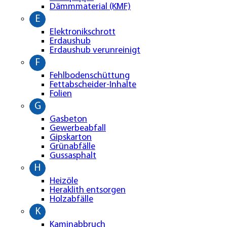
Dämmmaterial (KMF)
E
Elektronikschrott
Erdaushub
Erdaushub verunreinigt
F
Fehlbodenschüttung
Fettabscheider-Inhalte
Folien
G
Gasbeton
Gewerbeabfall
Gipskarton
Grünabfälle
Gussasphalt
H
Heizöle
Heraklith entsorgen
Holzabfälle
K
Kaminabbruch