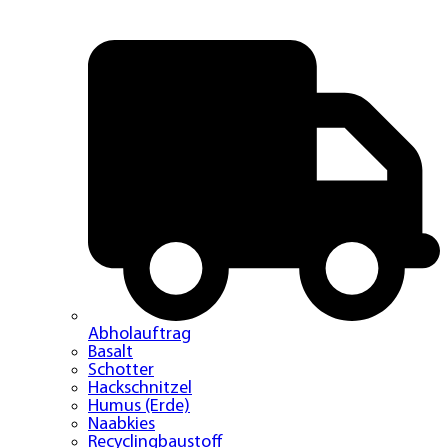
Abholauftrag
Basalt
Schotter
Hackschnitzel
Humus (Erde)
Naabkies
Recyclingbaustoff