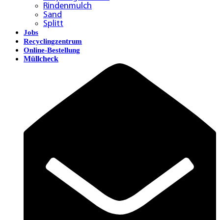
Rindenmulch
Sand
Splitt
Jobs
Recyclingzentrum
Online-Bestellung
Müllcheck