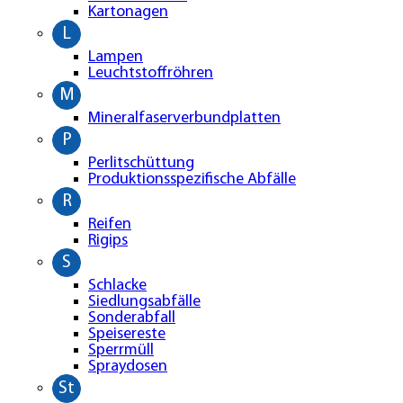
Kartonagen
L
Lampen
Leuchtstoffröhren
M
Mineralfaserverbundplatten
P
Perlitschüttung
Produktionsspezifische Abfälle
R
Reifen
Rigips
S
Schlacke
Siedlungsabfälle
Sonderabfall
Speisereste
Sperrmüll
Spraydosen
St