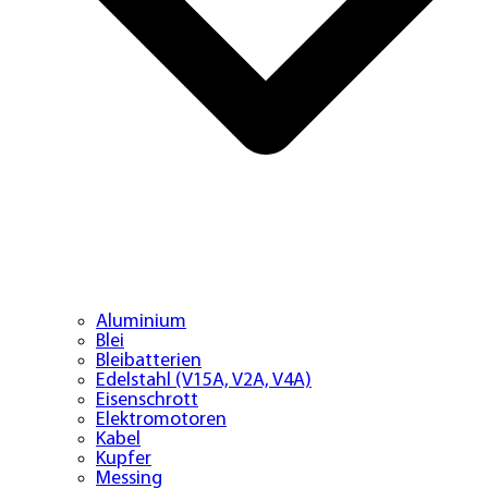
Aluminium
Blei
Bleibatterien
Edelstahl (V15A, V2A, V4A)
Eisenschrott
Elektromotoren
Kabel
Kupfer
Messing