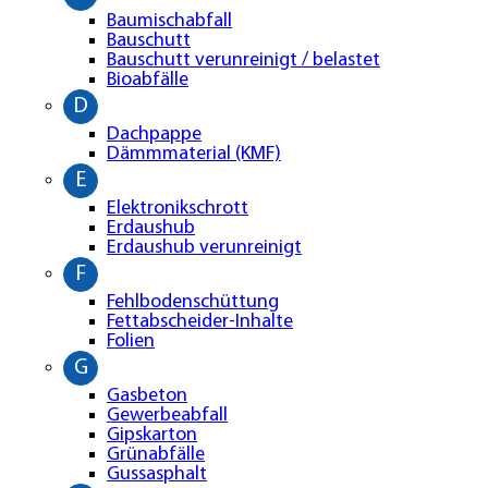
Baumischabfall
Bauschutt
Bauschutt verunreinigt / belastet
Bioabfälle
D
Dachpappe
Dämmmaterial (KMF)
E
Elektronikschrott
Erdaushub
Erdaushub verunreinigt
F
Fehlbodenschüttung
Fettabscheider-Inhalte
Folien
G
Gasbeton
Gewerbeabfall
Gipskarton
Grünabfälle
Gussasphalt