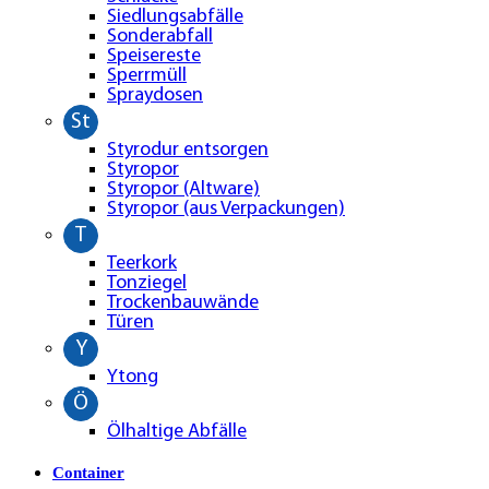
Siedlungsabfälle
Sonderabfall
Speisereste
Sperrmüll
Spraydosen
St
Styrodur entsorgen
Styropor
Styropor (Altware)
Styropor (aus Verpackungen)
T
Teerkork
Tonziegel
Trockenbauwände
Türen
Y
Ytong
Ö
Ölhaltige Abfälle
Container