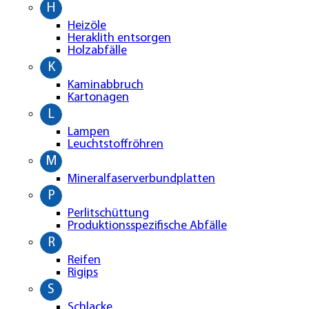
H
Heizöle
Heraklith entsorgen
Holzabfälle
K
Kaminabbruch
Kartonagen
L
Lampen
Leuchtstoffröhren
M
Mineralfaserverbundplatten
P
Perlitschüttung
Produktionsspezifische Abfälle
R
Reifen
Rigips
S
Schlacke