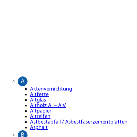
A
Aktenvernichtung
Altfette
Altglas
Altholz AI – AIV
Altpapier
Altreifen
Astbestabfall / Asbestfaserzementplatten
Asphalt
B