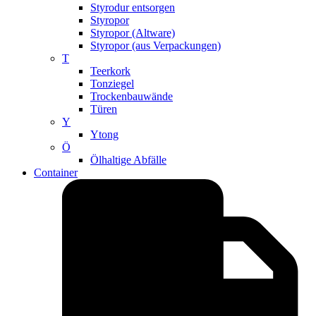
Styrodur entsorgen
Styropor
Styropor (Altware)
Styropor (aus Verpackungen)
T
Teerkork
Tonziegel
Trockenbauwände
Türen
Y
Ytong
Ö
Ölhaltige Abfälle
Container