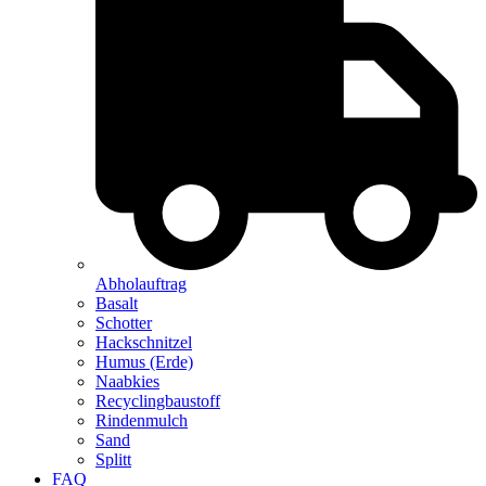
Abholauftrag
Basalt
Schotter
Hackschnitzel
Humus (Erde)
Naabkies
Recyclingbaustoff
Rindenmulch
Sand
Splitt
FAQ