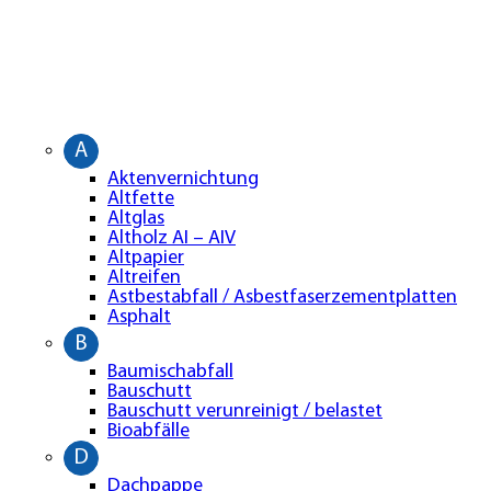
A
Aktenvernichtung
Altfette
Altglas
Altholz AI – AIV
Altpapier
Altreifen
Astbestabfall / Asbestfaserzementplatten
Asphalt
B
Baumischabfall
Bauschutt
Bauschutt verunreinigt / belastet
Bioabfälle
D
Dachpappe