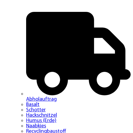
Abholauftrag
Basalt
Schotter
Hackschnitzel
Humus (Erde)
Naabkies
Recyclingbaustoff