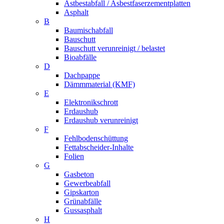
Astbestabfall / Asbestfaserzementplatten
Asphalt
B
Baumischabfall
Bauschutt
Bauschutt verunreinigt / belastet
Bioabfälle
D
Dachpappe
Dämmmaterial (KMF)
E
Elektronikschrott
Erdaushub
Erdaushub verunreinigt
F
Fehlbodenschüttung
Fettabscheider-Inhalte
Folien
G
Gasbeton
Gewerbeabfall
Gipskarton
Grünabfälle
Gussasphalt
H