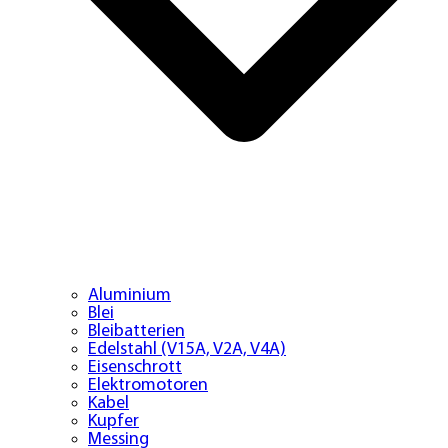
Aluminium
Blei
Bleibatterien
Edelstahl (V15A, V2A, V4A)
Eisenschrott
Elektromotoren
Kabel
Kupfer
Messing