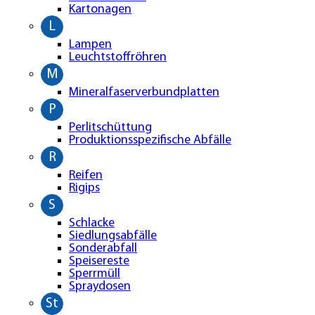
Kartonagen
L
Lampen
Leuchtstoffröhren
M
Mineralfaserverbundplatten
P
Perlitschüttung
Produktionsspezifische Abfälle
R
Reifen
Rigips
S
Schlacke
Siedlungsabfälle
Sonderabfall
Speisereste
Sperrmüll
Spraydosen
St