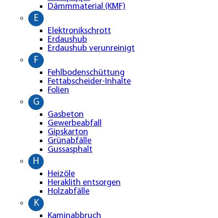
Dämmmaterial (KMF)
E
Elektronikschrott
Erdaushub
Erdaushub verunreinigt
F
Fehlbodenschüttung
Fettabscheider-Inhalte
Folien
G
Gasbeton
Gewerbeabfall
Gipskarton
Grünabfälle
Gussasphalt
H
Heizöle
Heraklith entsorgen
Holzabfälle
K
Kaminabbruch