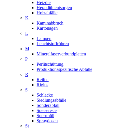
Heizöle
Heraklith entsorgen
Holzabfälle
K
Kaminabbruch
Kartonagen
L
Lampen
Leuchtstoffröhren
M
Mineralfaserverbundplatten
P
Perlitschüttung
Produktionsspezifische Abfälle
R
Reifen
Rigips
S
Schlacke
Siedlungsabfälle
Sonderabfall
Speisereste
Sperrmüll
Spraydosen
St