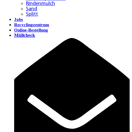
Rindenmulch
Sand
Splitt
Jobs
Recyclingzentrum
Online-Bestellung
Müllcheck