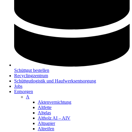
Schüttgut bestellen
Recyclingzentrum
Schüttgutlogistik und Haufwerksentsorgung
Jobs
Entsorgen
A
Aktenvernichtung
Altfette
Altglas
Altholz AI – AIV
Altpapier
Altreifen