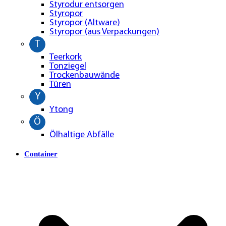
Styrodur entsorgen
Styropor
Styropor (Altware)
Styropor (aus Verpackungen)
T
Teerkork
Tonziegel
Trockenbauwände
Türen
Y
Ytong
Ö
Ölhaltige Abfälle
Container