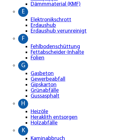
Dämmmaterial (KMF)
E
Elektronikschrott
Erdaushub
Erdaushub verunreinigt
F
Fehlbodenschüttung
Fettabscheider-Inhalte
Folien
G
Gasbeton
Gewerbeabfall
Gipskarton
Grünabfälle
Gussasphalt
H
Heizöle
Heraklith entsorgen
Holzabfälle
K
Kaminabbruch