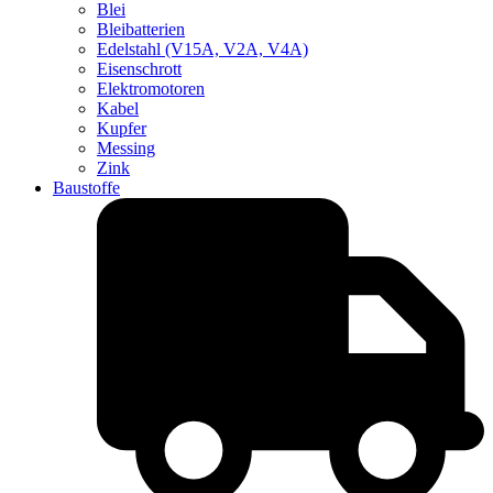
Blei
Bleibatterien
Edelstahl (V15A, V2A, V4A)
Eisenschrott
Elektromotoren
Kabel
Kupfer
Messing
Zink
Baustoffe