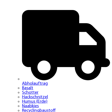
Abholauftrag
Basalt
Schotter
Hackschnitzel
Humus (Erde)
Naabkies
Recyclingbaustoff