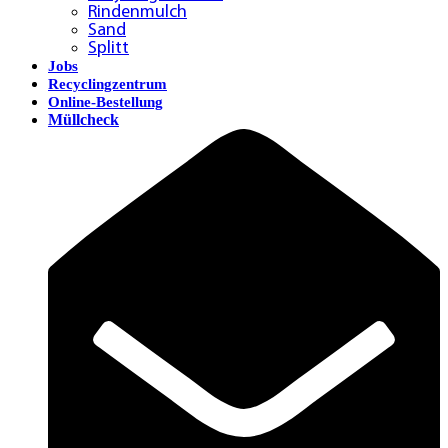
Rindenmulch
Sand
Splitt
Jobs
Recyclingzentrum
Online-Bestellung
Müllcheck