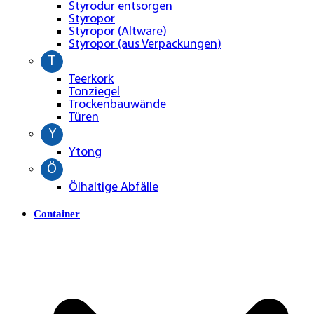
Styrodur entsorgen
Styropor
Styropor (Altware)
Styropor (aus Verpackungen)
T
Teerkork
Tonziegel
Trockenbauwände
Türen
Y
Ytong
Ö
Ölhaltige Abfälle
Container