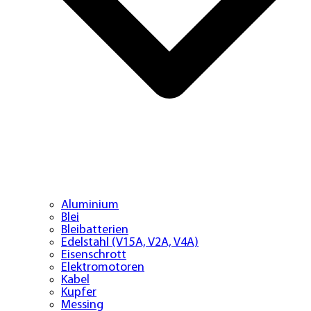
Aluminium
Blei
Bleibatterien
Edelstahl (V15A, V2A, V4A)
Eisenschrott
Elektromotoren
Kabel
Kupfer
Messing