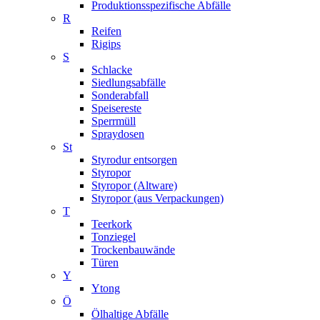
Produktionsspezifische Abfälle
R
Reifen
Rigips
S
Schlacke
Siedlungsabfälle
Sonderabfall
Speisereste
Sperrmüll
Spraydosen
St
Styrodur entsorgen
Styropor
Styropor (Altware)
Styropor (aus Verpackungen)
T
Teerkork
Tonziegel
Trockenbauwände
Türen
Y
Ytong
Ö
Ölhaltige Abfälle