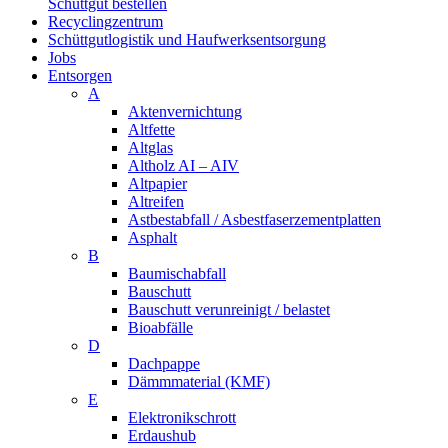
Schüttgut bestellen
Recyclingzentrum
Schüttgutlogistik und Haufwerksentsorgung
Jobs
Entsorgen
A
Aktenvernichtung
Altfette
Altglas
Altholz AI – AIV
Altpapier
Altreifen
Astbestabfall / Asbestfaserzementplatten
Asphalt
B
Baumischabfall
Bauschutt
Bauschutt verunreinigt / belastet
Bioabfälle
D
Dachpappe
Dämmmaterial (KMF)
E
Elektronikschrott
Erdaushub