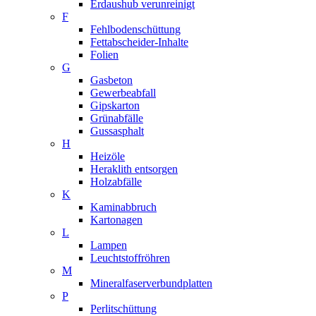
Erdaushub verunreinigt
F
Fehlbodenschüttung
Fettabscheider-Inhalte
Folien
G
Gasbeton
Gewerbeabfall
Gipskarton
Grünabfälle
Gussasphalt
H
Heizöle
Heraklith entsorgen
Holzabfälle
K
Kaminabbruch
Kartonagen
L
Lampen
Leuchtstoffröhren
M
Mineralfaserverbundplatten
P
Perlitschüttung