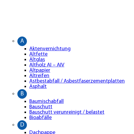
A
Aktenvernichtung
Altfette
Altglas
Altholz AI – AIV
Altpapier
Altreifen
Astbestabfall / Asbestfaserzementplatten
Asphalt
B
Baumischabfall
Bauschutt
Bauschutt verunreinigt / belastet
Bioabfälle
D
Dachpappe