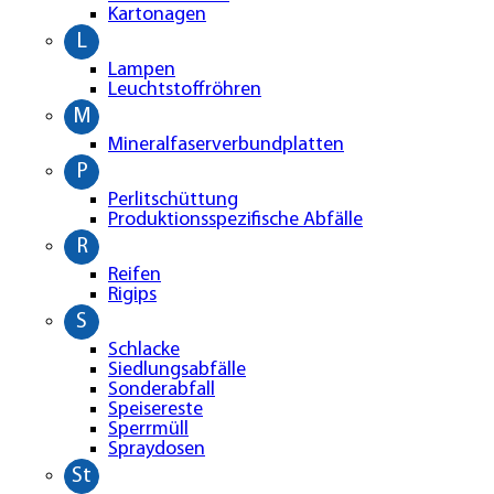
Kartonagen
L
Lampen
Leuchtstoffröhren
M
Mineralfaserverbundplatten
P
Perlitschüttung
Produktionsspezifische Abfälle
R
Reifen
Rigips
S
Schlacke
Siedlungsabfälle
Sonderabfall
Speisereste
Sperrmüll
Spraydosen
St