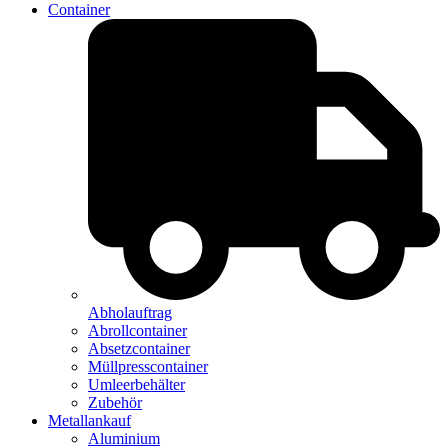
Container
Abholauftrag
Abrollcontainer
Absetzcontainer
Müllpresscontainer
Umleerbehälter
Zubehör
Metallankauf
Aluminium